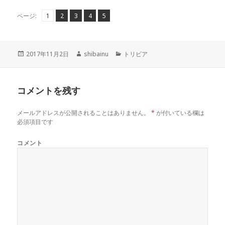
ペ
ペ
,
ペ
,
ペ
,
ペ
,
ページ:
1
2
3
4
5
ー
ー
ー
ー
ー
ジ
ジ
ジ
ジ
ジ
投
作
カ
2017年11月2日
shibainu
トリビア
稿
成
テ
日:
者
ゴ
リ
コメントを残す
ー
メールアドレスが公開されることはありません。
*
が付いている欄は
必須項目です
コメント