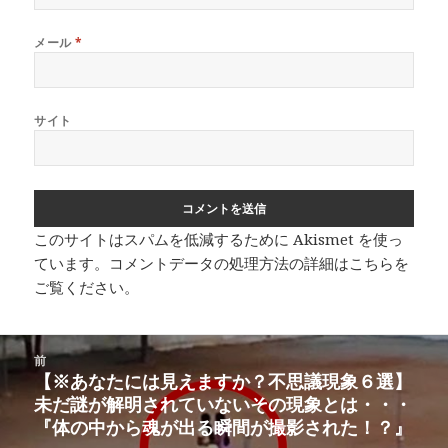
メール
*
サイト
このサイトはスパムを低減するために Akismet を使っ
ています。
コメントデータの処理方法の詳細はこちらを
ご覧ください
。
投
前
稿
【※あなたには見えますか？不思議現象６選】
前
ナ
未だ謎が解明されていないその現象とは・・・
の
ビ
『体の中から魂が出る瞬間が撮影された！？』
投
ゲ