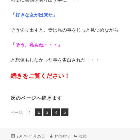
「好きな女が出来た」
そう切り出すと、妻は私の事をじっと見つめながら
「そう、私もね・・・」
と想像もしなかった事を告白された・・・
続きをご覧ください！
次のページへ続きます
ペ
ペ
,
ペ
,
ペ
,
ペ
,
ページ:
1
2
3
4
5
ー
ー
ー
ー
ー
ジ
ジ
ジ
ジ
ジ
投
作
カ
2017年11月29日
shibainu
複雑