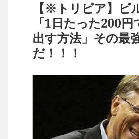
【※トリビア】ビ
「1日たった200
出す方法」その最
だ！！！