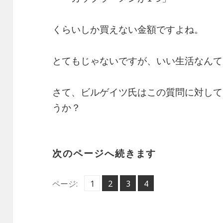
くらいしか買えない金額ですよね。
とてもじゃないですが、いい生活なんて
さて、ビルゲイツ氏はこの質問に対して
うか？
次のページへ続きます
ペ
ペ
ペ
ペ
ページ:
1
2
,
3
,
4
,
ー
ー
ー
ー
ジ
ジ
ジ
ジ