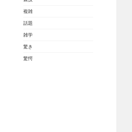
複雑
話題
雑学
驚き
驚愕