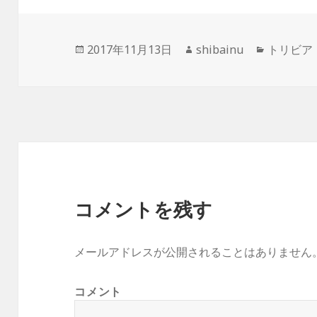
投
作
カ
2017年11月13日
shibainu
トリビア
稿
成
テ
日:
者
ゴ
リ
ー
コメントを残す
メールアドレスが公開されることはありません
コメント