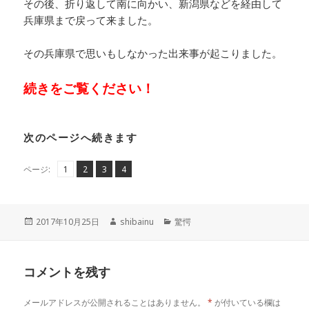
その後、折り返して南に向かい、新潟県などを経由して
兵庫県まで戻って来ました。
その兵庫県で思いもしなかった出来事が起こりました。
続きをご覧ください！
次のページへ続きます
ペ
ペ
,
ペ
,
ペ
,
ページ:
1
2
3
4
ー
ー
ー
ー
ジ
ジ
ジ
ジ
投
作
カ
2017年10月25日
shibainu
驚愕
稿
成
テ
日:
者
ゴ
リ
コメントを残す
ー
メールアドレスが公開されることはありません。
*
が付いている欄は