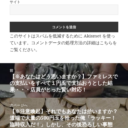
サイト
このサイトはスパムを低減するために Akismet を使っ
ています。
コメントデータの処理方法の詳細はこちらを
ご覧ください
。
投
前
稿
【※あなたはどう思いますか？】ファミレスで
前
ナ
の支払いをすべて１円玉で支払おうとした結
の
ビ
果・・・店員がとった賢い対応！
投
ゲ
稿:
ー
次ページへ
シ
【※注意喚起】それでもあなたは拾いますか？
次
ョ
道端で大量の500円玉を拾った俺「ラッキー！
の
ン
臨時収入だ！」しかし、その後恐ろしい事態
投