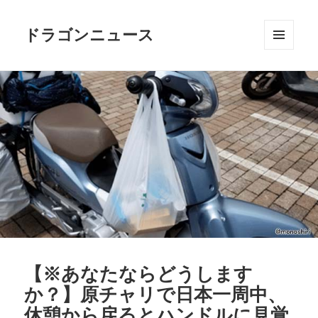
ドラゴンニュース
メニュ
ーとウ
ィジェ
ット
【※あなたならどうします
か？】原チャリで日本一周中、
休憩から戻るとハンドルに見覚