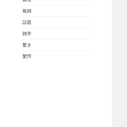
複雑
話題
雑学
驚き
驚愕