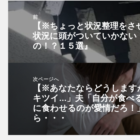
投
稿
前
【※ちょっと状況整理をさ
ナ
前
状況に頭がついていかない
ビ
の
の！？１５選』
ゲ
投
ー
稿:
シ
ョ
次ページへ
ン
【※あなたならどうします
次
キツイ…」夫「自分が食べ
の
に食わせるのが愛情だろ！
投
ら・・・
稿: