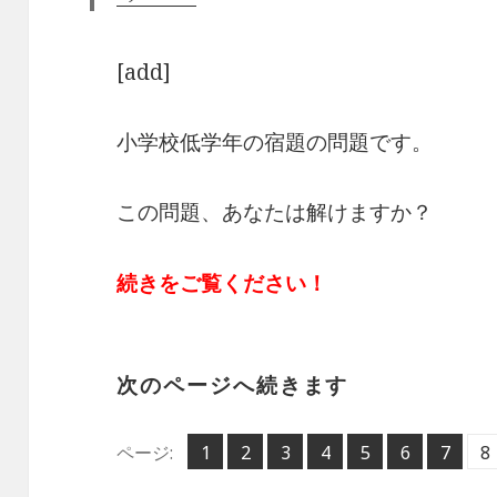
[add]
小学校低学年の宿題の問題です。
この問題、あなたは解けますか？
続きをご覧ください！
次のページへ続きます
ペ
ペ
ペ
ペ
ペ
ペ
ペ
ペ
ページ:
1
2
,
3
,
4
,
5
,
6
,
7
,
8
,
ー
ー
ー
ー
ー
ー
ー
ー