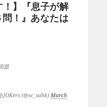
す！】『息子が解
６問！』あなたは
宿題
ers (@sc_sahk)
March