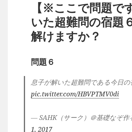
【※ここで問題で
いた超難問の宿題
解けますか？
問題６
息子が解いた超難問である今日の
pic.twitter.com/HBVPTMV0di
— SAHK（サーク）＠基礎なぞ作るJOK
1, 2017