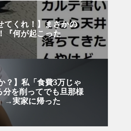
せてくれ！】まさかの
！『何が起こった
か？】私「食費3万じゃ
る分を削ってでも旦那様
」→実家に帰った