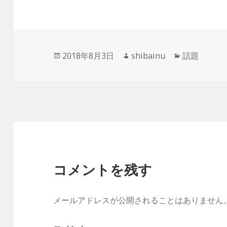
ジ
ジ
ジ
ジ
ジ
ジ
ジ
ジ
投
作
カ
2018年8月3日
shibainu
話題
稿
成
テ
日:
者
ゴ
リ
ー
コメントを残す
メールアドレスが公開されることはありません