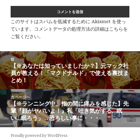
このサイトはスパムを低減するために Akismet を使っ
ています。
コメントデータの処理方法の詳細はこちらを
ご覧ください
。
投
前
稿
【※あなたは知っていましたか？】元マック社
前
ナ
員が教える！「マクドナルド」で使える裏技ま
の
ビ
とめ！
投
ゲ
稿:
ー
次ページへ
シ
【※ランニング中、指の間に痒みを感じた】先
次
ョ
輩『顔がヤバいよ！』私「吐き気がする…眠
の
ン
い…眠ろう」→恐ろしい事に・・・
投
稿:
Proudly powered by WordPress