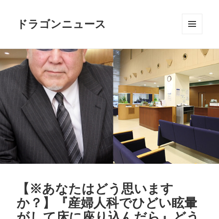
ドラゴンニュース
メニュ
ーとウ
ィジェ
ット
【※あなたはどう思います
か？】『産婦人科でひどい眩暈
がして床に座り込んだら』どう