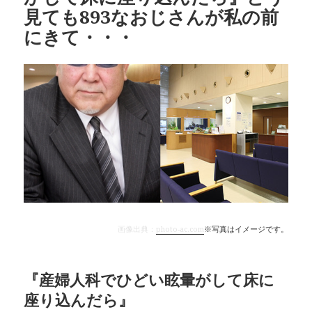
見ても893なおじさんが私の前
にきて・・・
画像出典：
photo-ac.com
※写真はイメージです。
『産婦人科でひどい眩暈がして床に
座り込んだら』