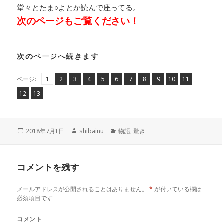
堂々とたま○よとか読んで座ってる。
次のページもご覧ください！
次のページへ続きます
ペ
ペ
,
ペ
,
ペ
,
ペ
,
ペ
,
ペ
,
ペ
,
ペ
,
ペ
,
ペ
,
,
ページ:
1
2
3
4
5
6
7
8
9
10
11
ー
ー
ー
ー
ー
ー
ー
ー
ー
ー
ー
ペ
ペ
,
12
13
ジ
ジ
ジ
ジ
ジ
ジ
ジ
ジ
ジ
ジ
ジ
ー
ー
ジ
ジ
投
作
カ
2018年7月1日
shibainu
物語
,
驚き
稿
成
テ
日:
者
ゴ
リ
コメントを残す
ー
メールアドレスが公開されることはありません。
*
が付いている欄は
必須項目です
コメント