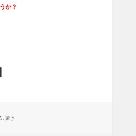
うか？
る
,
驚き