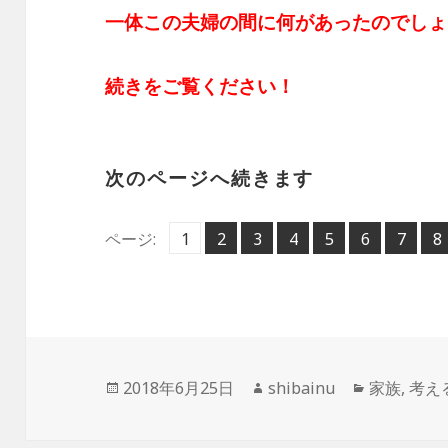
一体この夫婦の間に何があったのでしょ
続きをご覧ください！
次のページへ続きます
ペ
ペ
ペ
ペ
ペ
ペ
ペ
ペ
ページ:
1
2
,
3
,
4
,
5
,
6
,
7
,
8
,
ー
ー
ー
ー
ー
ー
ー
ー
ジ
ジ
ジ
ジ
ジ
ジ
ジ
ジ
投
作
カ
2018年6月25日
shibainu
家族
,
考え
稿
成
テ
日:
者
ゴ