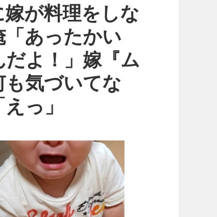
に嫁が料理をしな
俺「あったかい
んだよ！」嫁『ム
何も気づいてな
「えっ」