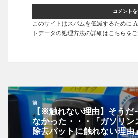
このサイトはスパムを低減するために Ak
トデータの処理方法の詳細はこちらをご
投
稿
前
【※触れない理由】そうだ
ナ
前
なかった・・・『ガソリン
ビ
の
除去パットに触れない理由
ゲ
投