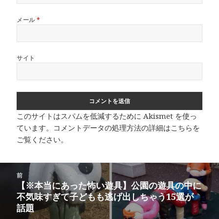
メール
*
サイト
このサイトはスパムを低減するために Akismet を使っ
ています。
コメントデータの処理方法の詳細はこちらを
ご覧ください
。
投
前
稿
【※本当にあった怖い遊具】公園の遊具の中に
前
ナ
不気味すぎて子どもも逃げ出しちゃう15選が
の
ビ
話題
投
ゲ