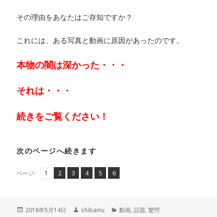
その理由をあなたはご存知ですか？
これには、ある写真と動画に原因があったのです。
本物の闇は深かった・・・
それは・・・
続きをご覧ください！
次のページへ続きます
ペ
ペ
,
ペ
,
ペ
,
ペ
,
ペ
,
ページ:
1
2
3
4
5
6
ー
ー
ー
ー
ー
ー
ジ
ジ
ジ
ジ
ジ
ジ
投
作
カ
2018年5月14日
shibainu
動画
,
話題
,
驚愕