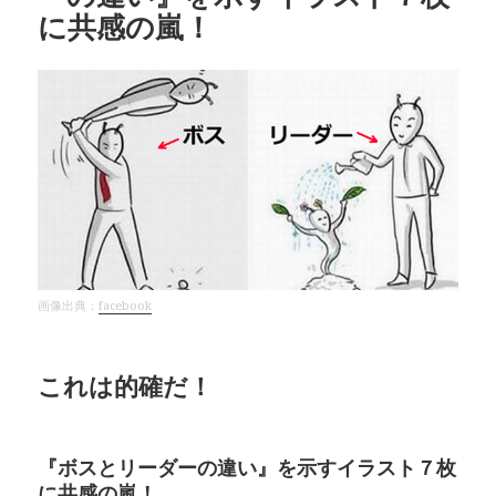
に共感の嵐！
画像出典：
facebook
これは的確だ！
『ボスとリーダーの違い』を示すイラスト７枚
に共感の嵐！