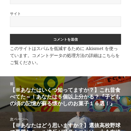
サイト
このサイトはスパムを低減するために Akismet を使っ
ています。
コメントデータの処理方法の詳細はこちらを
ご覧ください
。
投
前
稿
【※あなたはいくつ知ってますか？】これ昔食
前
ナ
べてた～！あなたは５個以上分かる？『子ども
の
ビ
の頃の記憶が蘇る懐かしのお菓子１６選！』
投
ゲ
稿:
ー
次ページへ
シ
【※あなたはどう思いますか？】選抜高校野球
次
ョ