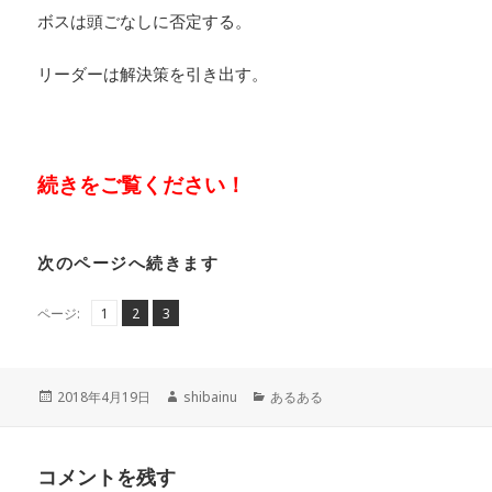
ボスは頭ごなしに否定する。
リーダーは解決策を引き出す。
続きをご覧ください！
次のページへ続きます
ペ
ペ
,
ペ
,
ページ:
1
2
3
ー
ー
ー
ジ
ジ
ジ
投
作
カ
2018年4月19日
shibainu
あるある
稿
成
テ
日:
者
ゴ
リ
コメントを残す
ー