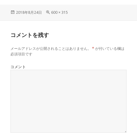
投
フ
2018年8月24日
600 × 315
稿
ル
日:
サ
イ
コメントを残す
ズ
メールアドレスが公開されることはありません。
*
が付いている欄は
必須項目です
コメント