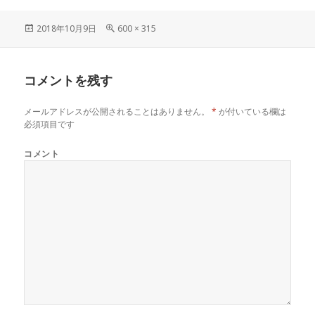
投
フ
2018年10月9日
600 × 315
稿
ル
日:
サ
イ
コメントを残す
ズ
メールアドレスが公開されることはありません。
*
が付いている欄は
必須項目です
コメント