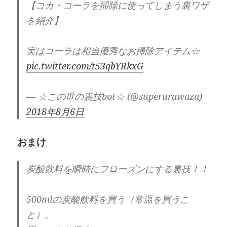
【コカ・コーラを掃除に使ってしまう裏ワザ
を紹介】
実はコーラは相当優秀なお掃除アイテム☆
pic.twitter.com/t53qbYRkxG
— ☆この世の裏技bot☆ (@superurawaza)
2018年8月6日
おまけ
炭酸飲料を瞬時にフローズンにする裏技！！
500mlの炭酸飲料を買う（常温を買うこ
と）。