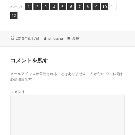
ペ
ペ
,
ペ
,
ペ
,
ペ
,
ペ
,
ペ
,
ペ
,
ペ
,
ペ
,
ペ
,
,
ページ:
1
2
3
4
5
6
7
8
9
10
11
ー
ー
ー
ー
ー
ー
ー
ー
ー
ー
ー
ペ
12
ジ
ジ
ジ
ジ
ジ
ジ
ジ
ジ
ジ
ジ
ジ
ー
ジ
投
作
カ
2018年8月7日
shibainu
裏技
稿
成
テ
日:
者
ゴ
リ
コメントを残す
ー
メールアドレスが公開されることはありません。
*
が付いている欄は
必須項目です
コメント