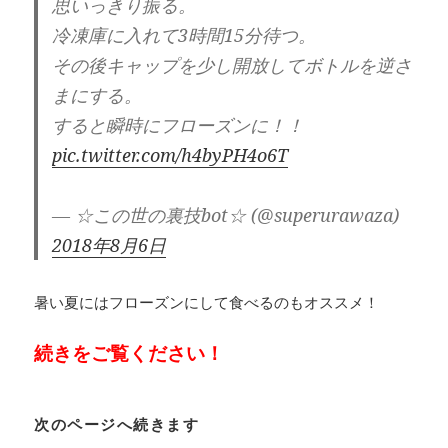
思いっきり振る。
冷凍庫に入れて3時間15分待つ。
その後キャップを少し開放してボトルを逆さ
まにする。
すると瞬時にフローズンに！！
pic.twitter.com/h4byPH4o6T
— ☆この世の裏技bot☆ (@superurawaza)
2018年8月6日
暑い夏にはフローズンにして食べるのもオススメ！
続きをご覧ください！
次のページへ続きます