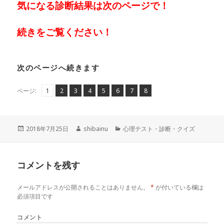
気になる診断結果は次のページで！
続きをご覧ください！
次のページへ続きます
ペ
ペ
,
ペ
,
ペ
,
ペ
,
ペ
,
ペ
,
ペ
,
ページ:
1
2
3
4
5
6
7
8
ー
ー
ー
ー
ー
ー
ー
ー
ジ
ジ
ジ
ジ
ジ
ジ
ジ
ジ
投
作
カ
2018年7月25日
shibainu
心理テスト・診断・クイズ
稿
成
テ
日:
者
ゴ
リ
コメントを残す
ー
メールアドレスが公開されることはありません。
*
が付いている欄は
必須項目です
コメント