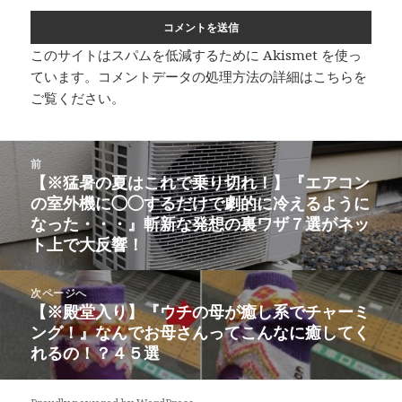
このサイトはスパムを低減するために Akismet を使っ
ています。
コメントデータの処理方法の詳細はこちらを
ご覧ください
。
投
前
稿
【※猛暑の夏はこれで乗り切れ！】『エアコン
前
ナ
の室外機に◯◯するだけで劇的に冷えるように
の
ビ
なった・・・』斬新な発想の裏ワザ７選がネッ
投
ゲ
ト上で大反響！
稿:
ー
シ
次ページへ
ョ
【※殿堂入り】『ウチの母が癒し系でチャーミ
次
ン
ング！』なんでお母さんってこんなに癒してく
の
れるの！？４５選
投
稿: