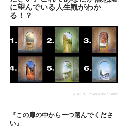
に望んでいる人生観がわか
る！？
画像出典：
leyatraccionpositiva
『この扉の中から一つ選んでくださ
い』