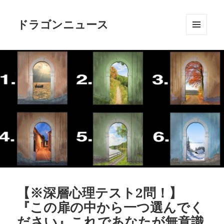
ドラゴンニュース
メニュ
ーとウ
ィジェ
ット
【※深層心理テスト2問！】
『この扉の中から一つ選んでく
ださい』これであなたが無意識