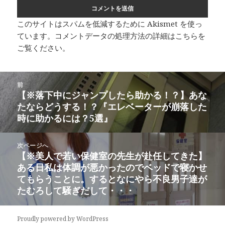
このサイトはスパムを低減するために Akismet を使っ
ています。
コメントデータの処理方法の詳細はこちらを
ご覧ください
。
投
前
稿
【※落下中にジャンプしたら助かる！？】あな
前
ナ
たならどうする！？『エレベーターが崩落した
の
ビ
時に助かるには？5選』
投
ゲ
稿:
ー
次ページへ
シ
【※美人で若い保健室の先生が赴任してきた】
次
ョ
ある日私は体調が悪かったのでベッドで寝かせ
の
ン
てもらうことに。するとなにやら不良男子達が
投
たむろして騒ぎだして・・・
稿:
Proudly powered by WordPress