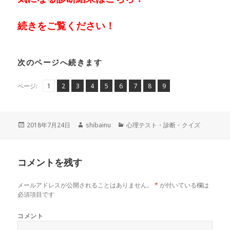
続きをご覧ください！
次のページへ続きます
ペ
ペ
,
ペ
,
ペ
,
ペ
,
ペ
,
ペ
,
ペ
,
ペ
,
ページ:
1
2
3
4
5
6
7
8
9
ー
ー
ー
ー
ー
ー
ー
ー
ー
ジ
ジ
ジ
ジ
ジ
ジ
ジ
ジ
ジ
投
作
カ
2018年7月24日
shibainu
心理テスト・診断・クイズ
稿
成
テ
日:
者
ゴ
リ
コメントを残す
ー
メールアドレスが公開されることはありません。
*
が付いている欄は
必須項目です
コメント