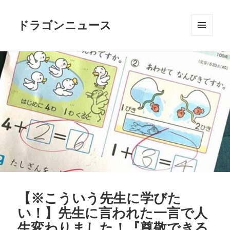
ドラゴンニュース
メニュ
ーとウ
ィジェ
ット
【※こういう先生に学びた
い！】先生に言われた一言で人
生変わりました！『尊敬できる