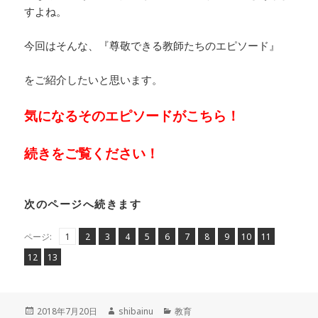
すよね。
今回はそんな、『尊敬できる教師たちのエピソード』
をご紹介したいと思います。
気になるそのエピソードがこちら！
続きをご覧ください！
次のページへ続きます
ペ
ペ
,
ペ
,
ペ
,
ペ
,
ペ
,
ペ
,
ペ
,
ペ
,
ペ
,
ペ
,
,
ページ:
1
2
3
4
5
6
7
8
9
10
11
ー
ー
ー
ー
ー
ー
ー
ー
ー
ー
ー
ペ
ペ
,
12
13
ジ
ジ
ジ
ジ
ジ
ジ
ジ
ジ
ジ
ジ
ジ
ー
ー
ジ
ジ
投
作
カ
2018年7月20日
shibainu
教育