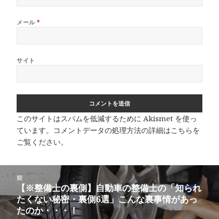
メール
*
サイト
このサイトはスパムを低減するために Akismet を使っ
ています。
コメントデータの処理方法の詳細はこちらを
ご覧ください
。
投
前
稿
【※整備士の裏側】自動車の整備士の「知られ
前
ナ
たくない秘密・裏側6選」こんな裏事情があっ
の
ビ
たのか・・・！
投
ゲ