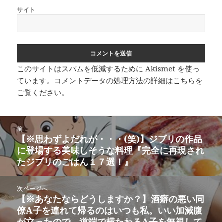
サイト
このサイトはスパムを低減するために Akismet を使っ
ています。
コメントデータの処理方法の詳細はこちらを
ご覧ください
。
投
前
稿
【※思わずよだれが・・・(笑)】ジブリの作品
前
ナ
に登場する美味しそうな料理『完全に再現され
の
ビ
たジブリのごはん１７選！』
投
ゲ
稿:
ー
次ページへ
シ
【※あなたならどうしますか？】酒癖の悪い同
次
ョ
僚A子を連れて帰るのはいつも私。いい加減腹
の
ン
が立ったので、道端で横たわるA子を無視して