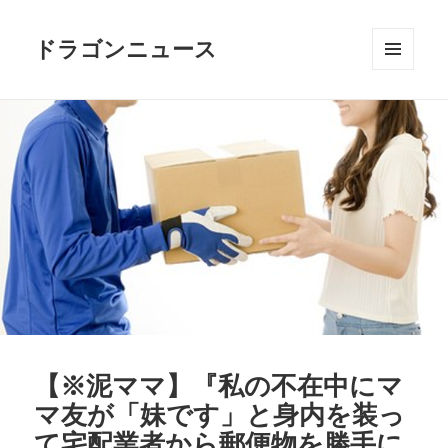
ドラゴンニュース
メニュ
ーとウ
ィジェ
ット
【※泥ママ】『私の不在中にマ
マ友が「妹です」と身内を装っ
て宅配業者から郵便物を勝手に