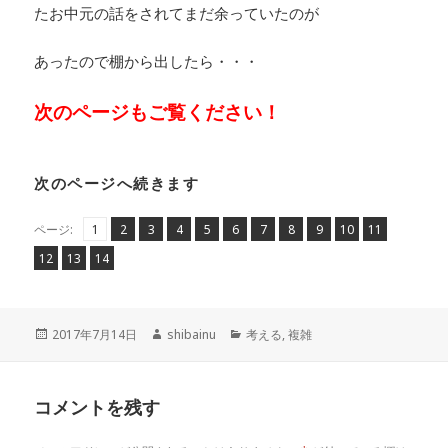
たお中元の話をされてまだ余っていたのが
あったので棚から出したら・・・
次のページもご覧ください！
次のページへ続きます
ペ
ペ
,
ペ
,
ペ
,
ペ
,
ペ
,
ペ
,
ペ
,
ペ
,
ペ
,
ペ
,
,
ページ:
1
2
3
4
5
6
7
8
9
10
11
ー
ー
ー
ー
ー
ー
ー
ー
ー
ー
ー
ペ
ペ
,
ペ
,
12
13
14
ジ
ジ
ジ
ジ
ジ
ジ
ジ
ジ
ジ
ジ
ジ
ー
ー
ー
ジ
ジ
ジ
投
作
カ
2017年7月14日
shibainu
考える
,
複雑
稿
成
テ
日:
者
ゴ
リ
コメントを残す
ー