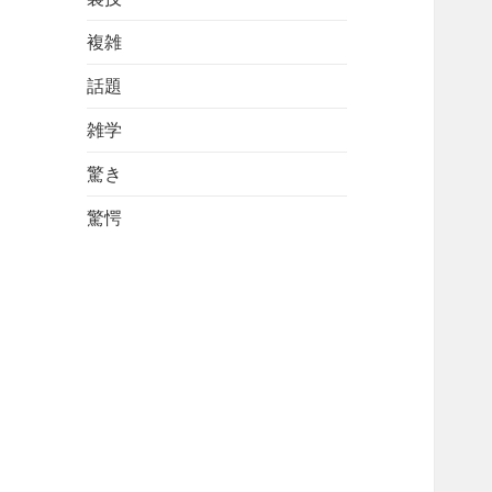
複雑
話題
雑学
驚き
驚愕