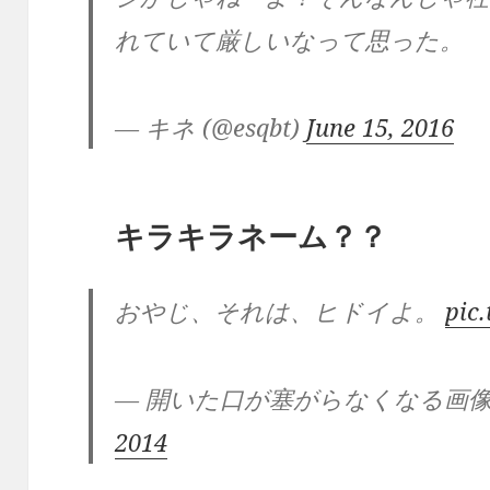
れていて厳しいなって思った。
— キネ (@esqbt)
June 15, 2016
キラキラネーム？？
おやじ、それは、ヒドイよ。
pic
— 開いた口が塞がらなくなる画像 (@k
2014