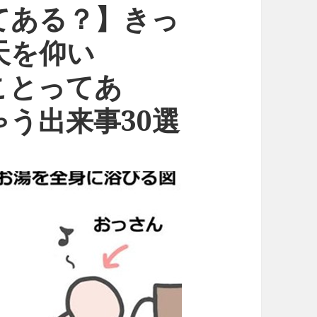
てある？】きっ
天を仰い
ことってあ
う出来事30選