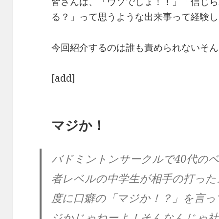
皆さんは、「ウソでしょ！！」「信じら
る？」って思うような出来事って経験し
今回紹介するのは誰も責められないそん
[add]
マジか！
バドミントンサークルで40代の
者レベルの中学生が相手の打った
度に口癖の「マジか！？」を言っ
ジかじゃねーよ！そんなんじゃ社