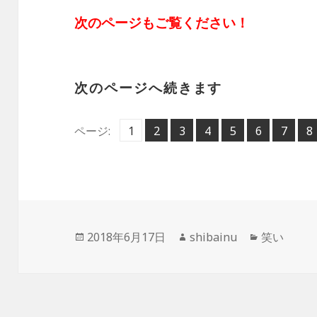
次のページもご覧ください！
次のページへ続きます
ペ
ペ
ペ
ペ
ペ
ペ
ペ
ペ
ページ:
1
2
,
3
,
4
,
5
,
6
,
7
,
8
,
ー
ー
ー
ー
ー
ー
ー
ー
ジ
ジ
ジ
ジ
ジ
ジ
ジ
ジ
投
作
カ
2018年6月17日
shibainu
笑い
稿
成
テ
日:
者
ゴ
リ
ー