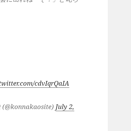
.twitter.com/cdvIqrQaIA
onnakaosite)
July 2,