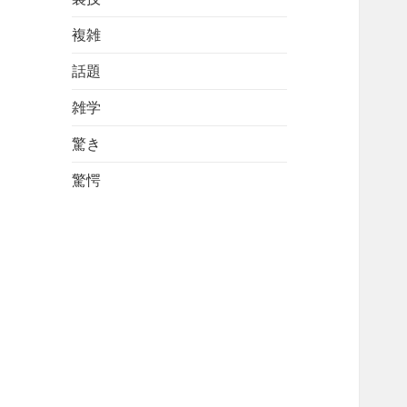
複雑
話題
雑学
驚き
驚愕