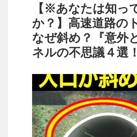
【※あなたは知っ
か？】高速道路の
なぜ斜め？『意外
ネルの不思議４選