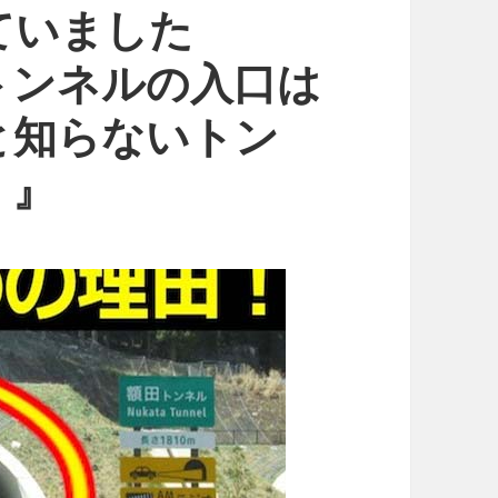
ていました
トンネルの入口は
と知らないトン
！』