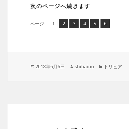
次のページへ続きます
ペ
ペ
ペ
ペ
ペ
ペ
ページ:
1
2
,
3
,
4
,
5
,
6
,
ー
ー
ー
ー
ー
ー
ジ
ジ
ジ
ジ
ジ
ジ
投
作
カ
2018年6月6日
shibainu
トリビア
稿
成
テ
日:
者
ゴ
リ
ー