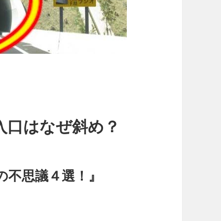
入口はなぜ斜め？
の不思議４選！』