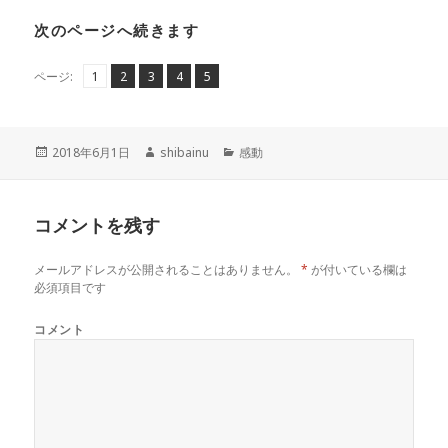
次のページへ続きます
ペ
ペ
,
ペ
,
ペ
,
ペ
,
ページ:
1
2
3
4
5
ー
ー
ー
ー
ー
ジ
ジ
ジ
ジ
ジ
投
作
カ
2018年6月1日
shibainu
感動
稿
成
テ
日:
者
ゴ
リ
コメントを残す
ー
メールアドレスが公開されることはありません。
*
が付いている欄は
必須項目です
コメント