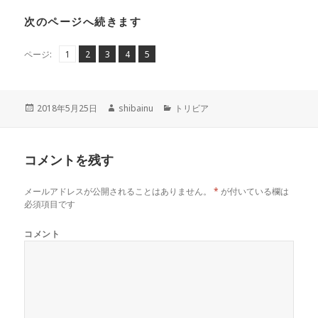
次のページへ続きます
ペ
ペ
,
ペ
,
ペ
,
ペ
,
ページ:
1
2
3
4
5
ー
ー
ー
ー
ー
ジ
ジ
ジ
ジ
ジ
投
作
カ
2018年5月25日
shibainu
トリビア
稿
成
テ
日:
者
ゴ
リ
コメントを残す
ー
メールアドレスが公開されることはありません。
*
が付いている欄は
必須項目です
コメント