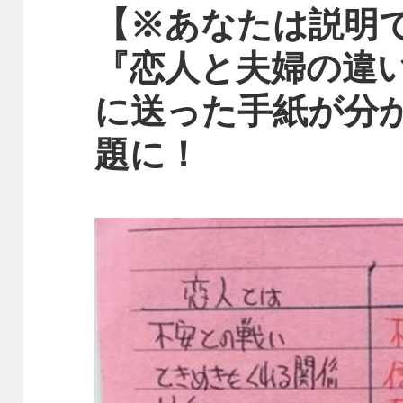
【※あなたは説明
『恋人と夫婦の違
に送った手紙が分
題に！