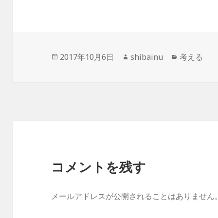
ジ
ジ
ジ
投
作
カ
2017年10月6日
shibainu
考える
稿
成
テ
日:
者
ゴ
リ
ー
コメントを残す
メールアドレスが公開されることはありません