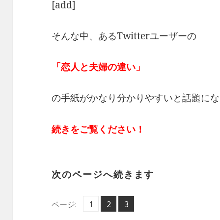
[add]
そんな中、あるTwitterユーザーの
「恋人と夫婦の違い」
の手紙がかなり分かりやすいと話題にな
続きをご覧ください！
次のページへ続きます
ペ
ペ
ペ
ページ:
1
2
,
3
,
ー
ー
ー