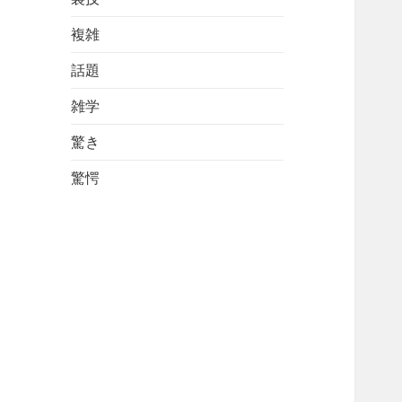
複雑
話題
雑学
驚き
驚愕