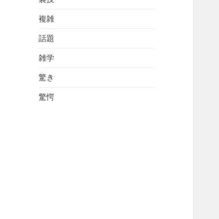
複雑
話題
雑学
驚き
驚愕